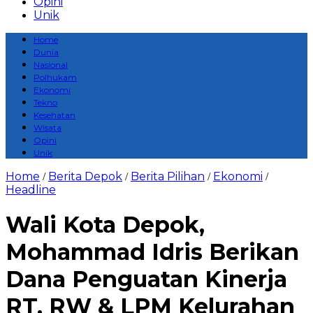
Opini
Unik
Home
Dunia
Nasional
Polhukam
Ekonomi
Tekno
Kesehatan
Wisata
Opini
Unik
Home
Berita Depok
Berita Pilihan
Ekonomi
/
/
/
/
Headline
Wali Kota Depok,
Mohammad Idris Berikan
Dana Penguatan Kinerja
RT, RW & LPM Kelurahan