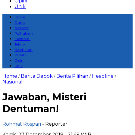
Opini
Unik
Home
Dunia
Nasional
Polhukam
Ekonomi
Tekno
Kesehatan
Wisata
Opini
Unik
Home
Berita Depok
Berita Pilihan
Headline
/
/
/
/
Nasional
Jawaban, Misteri
Dentuman!
Rohmat Rospari
- Reporter
Kamis, 27 Desember 2018 - 21:49 WIB