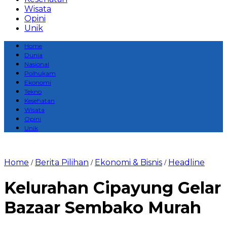
Wisata
Opini
Unik
Home
Dunia
Nasional
Polhukam
Ekonomi
Tekno
Kesehatan
Wisata
Opini
Unik
Home
Berita Pilihan
Ekonomi & Bisnis
Headline
/
/
/
Kelurahan Cipayung Gelar
Bazaar Sembako Murah