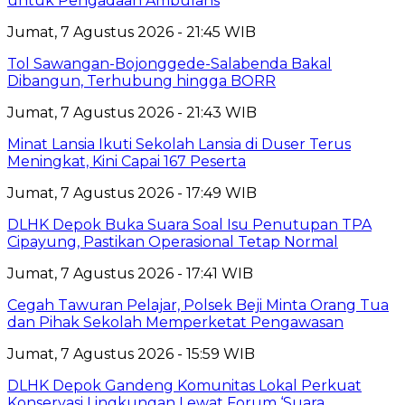
untuk Pengadaan Ambulans
Jumat, 7 Agustus 2026 - 21:45 WIB
Tol Sawangan-Bojonggede-Salabenda Bakal
Dibangun, Terhubung hingga BORR
Jumat, 7 Agustus 2026 - 21:43 WIB
Minat Lansia Ikuti Sekolah Lansia di Duser Terus
Meningkat, Kini Capai 167 Peserta
Jumat, 7 Agustus 2026 - 17:49 WIB
DLHK Depok Buka Suara Soal Isu Penutupan TPA
Cipayung, Pastikan Operasional Tetap Normal
Jumat, 7 Agustus 2026 - 17:41 WIB
Cegah Tawuran Pelajar, Polsek Beji Minta Orang Tua
dan Pihak Sekolah Memperketat Pengawasan
Jumat, 7 Agustus 2026 - 15:59 WIB
DLHK Depok Gandeng Komunitas Lokal Perkuat
Konservasi Lingkungan Lewat Forum ‘Suara