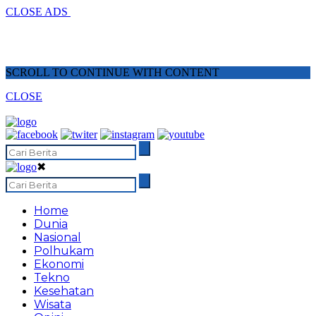
CLOSE ADS
SCROLL TO CONTINUE WITH CONTENT
CLOSE
✖
Home
Dunia
Nasional
Polhukam
Ekonomi
Tekno
Kesehatan
Wisata