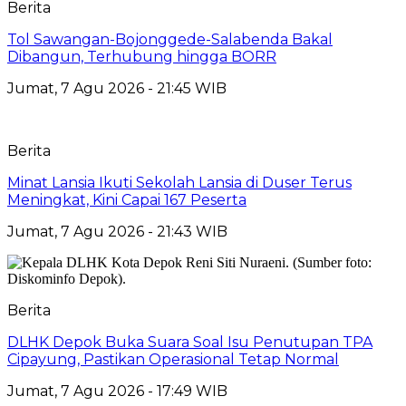
Berita
Tol Sawangan-Bojonggede-Salabenda Bakal
Dibangun, Terhubung hingga BORR
Jumat, 7 Agu 2026 - 21:45 WIB
Berita
Minat Lansia Ikuti Sekolah Lansia di Duser Terus
Meningkat, Kini Capai 167 Peserta
Jumat, 7 Agu 2026 - 21:43 WIB
Berita
DLHK Depok Buka Suara Soal Isu Penutupan TPA
Cipayung, Pastikan Operasional Tetap Normal
Jumat, 7 Agu 2026 - 17:49 WIB