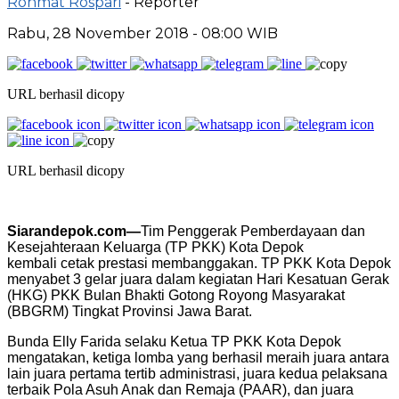
Rohmat Rospari
- Reporter
Rabu, 28 November 2018 - 08:00 WIB
URL berhasil dicopy
URL berhasil dicopy
Siarandepok.com—
Tim Penggerak Pemberdayaan dan
Kesejahteraan Keluarga (TP PKK) Kota Depok
kembali cetak prestasi membanggakan. TP PKK Kota Depok
menyabet 3 gelar juara dalam kegiatan Hari Kesatuan Gerak
(HKG) PKK Bulan Bhakti Gotong Royong Masyarakat
(BBGRM) Tingkat Provinsi Jawa Barat.
Bunda Elly Farida selaku Ketua TP PKK Kota Depok
mengatakan, ketiga lomba yang berhasil meraih juara antara
lain juara pertama tertib administrasi, juara kedua pelaksana
terbaik Pola Asuh Anak dan Remaja (PAAR), dan juara