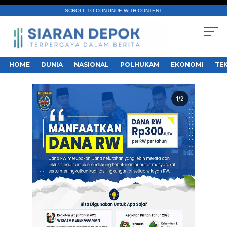
SCROLL TO CONTINUE WITH CONTENT
HOME
DUNIA
NASIONAL
POLHUKAM
EKONOMI
TE