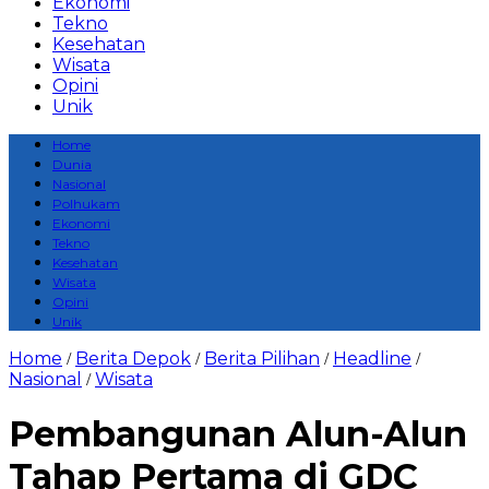
Ekonomi
Tekno
Kesehatan
Wisata
Opini
Unik
Home
Dunia
Nasional
Polhukam
Ekonomi
Tekno
Kesehatan
Wisata
Opini
Unik
Home
Berita Depok
Berita Pilihan
Headline
/
/
/
/
Nasional
Wisata
/
Pembangunan Alun-Alun
Tahap Pertama di GDC