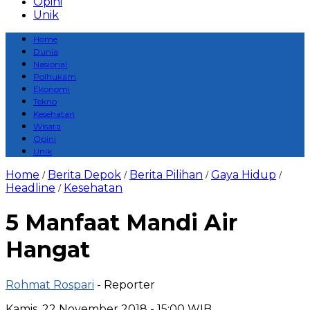
Opini
Unik
Home
Dunia
Nasional
Polhukam
Ekonomi
Tekno
Kesehatan
Wisata
Opini
Unik
Home
Berita Depok
Berita Pilihan
Gaya Hidup
/
/
/
/
Headline
Kesehatan
/
5 Manfaat Mandi Air
Hangat
Rohmat Rospari
- Reporter
Kamis, 22 November 2018 - 15:00 WIB