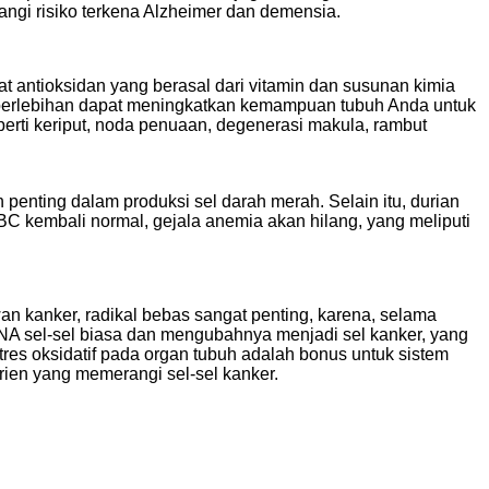
ngi risiko terkena Alzheimer dan demensia.
at antioksidan yang berasal dari vitamin dan susunan kimia
g berlebihan dapat meningkatkan kemampuan tubuh Anda untuk
rti keriput, noda penuaan, degenerasi makula, rambut
penting dalam produksi sel darah merah. Selain itu, durian
C kembali normal, gejala anemia akan hilang, yang meliputi
an kanker, radikal bebas sangat penting, karena, selama
DNA sel-sel biasa dan mengubahnya menjadi sel kanker, yang
s oksidatif pada organ tubuh adalah bonus untuk sistem
trien yang memerangi sel-sel kanker.