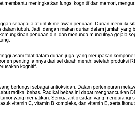
at membantu meningkatkan fungsi kognitif dan memori, mengura
nggap sebagai alat untuk melawan penuaan. Durian memiliki sif
bas dalam tubuh. Jadi, dengan makan durian dalam jumlah yan
 kemungkinan penuaan dini dan menunda munculnya gejala sepe
tung.
tinggi asam folat dalam durian juga, yang merupakan komponen 
en penting lainnya dari sel darah merah; setelah produksi RB
rusakan kognitif.
k yang berfungsi sebagai antioksidan. Dalam pertempuran melaw
sebut radikal bebas. Radikal bebas ini dapat menghancurkan 
umor yang mematikan. Semua antioksidan yang mengurangi stre
suk vitamin C, vitamin B kompleks, dan vitamin E, serta fitonu