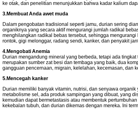
ke otak, dan penelitian menunjukkan bahwa kadar kalium dap
3.Membuat Anda awet muda
Dalam pengobatan tradisional seperti jamu, durian sering dia
organiknya yang secara aktif mengurangi jumlah radikal be
menghilangkan radikal bebas tersebut, sehingga mengurangi
rontok, gigi melonggar, radang sendi, kanker, dan penyakit jan
4.Mengobati Anemia
Durian mengandung mineral yang berbeda, tetapi ada tingkat 
merupakan sumber zat besi dan tembaga yang baik, dua kompon
gangguan pencernaan, migrain, kelelahan, kecemasan, dan ke
5.Mencegah kanker
Durian memiliki banyak vitamin, nutrisi, dan senyawa organi
metabolisme sel, ada produk sampingan yang dibuat, yang di
kemudian dapat bermetastasis atau membentuk pertumbuhan t
kekebalan tubuh, dan durian dikemas dengan mereka. Ini terma