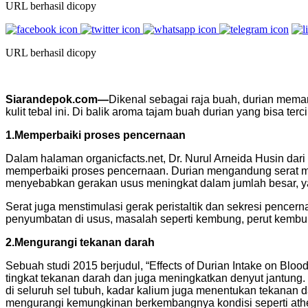
URL berhasil dicopy
URL berhasil dicopy
Siarandepok.com—
Dikenal sebagai raja buah, durian mema
kulit tebal ini. Di balik aroma tajam buah durian yang bisa te
1.Memperbaiki proses pencernaan
Dalam halaman organicfacts.net, Dr. Nurul Arneida Husin dar
memperbaiki proses pencernaan. Durian mengandung serat maka
menyebabkan gerakan usus meningkat dalam jumlah besar, ya
Serat juga menstimulasi gerak peristaltik dan sekresi pencer
penyumbatan di usus, masalah seperti kembung, perut kembung 
2.Mengurangi tekanan darah
Sebuah studi 2015 berjudul, “Effects of Durian Intake on Bl
tingkat tekanan darah dan juga meningkatkan denyut jantung
di seluruh sel tubuh, kadar kalium juga menentukan tekanan 
mengurangi kemungkinan berkembangnya kondisi seperti athero