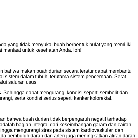
nda yang tidak menyukai buah berbentuk bulat yang memiliki
gai manfaat untuk kesehatan Anda, loh!
nkan bahwa makan buah durian secara teratur dapat membantu
i sistem dalam tubuh, terutama sistem pencernaan. Serat
ui saluran usus.
s. Sehingga dapat mengurangi kondisi seperti sembelit dan
i, serta kondisi serius seperti kanker kolorektal.
pkan bahwa buah durian tidak berpengaruh negatif terhadap
adalah bagian integral dari keseimbangan garam dan cairan
hingga mengurangi stres pada sistem kardiovaskular, dan
da pembuluh darah dan arteri juga meningkatkan aliran darah