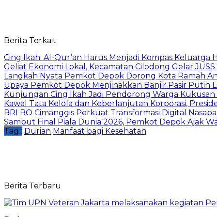
Berita Terkait
Cing Ikah: Al-Qur’an Harus Menjadi Kompas Keluarga H
Geliat Ekonomi Lokal, Kecamatan Cilodong Gelar JUS
Langkah Nyata Pemkot Depok Dorong Kota Ramah Ana
Upaya Pemkot Depok Menjinakkan Banjir Pasir Putih L
Kunjungan Cing Ikah Jadi Pendorong Warga Kukusan
Kawal Tata Kelola dan Keberlanjutan Korporasi, Presi
BRI BO Cimanggis Perkuat Transformasi Digital Nasaba
Sambut Final Piala Dunia 2026, Pemkot Depok Ajak W
Tag :
Durian
Manfaat bagi Kesehatan
Berita Terbaru