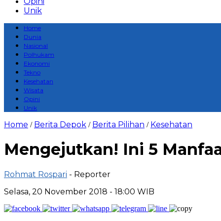
Opini
Unik
Home
Dunia
Nasional
Polhukam
Ekonomi
Tekno
Kesehatan
Wisata
Opini
Unik
Home
Berita Depok
Berita Pilihan
Kesehatan
/
/
/
Mengejutkan! Ini 5 Manfa
Rohmat Rospari
- Reporter
Selasa, 20 November 2018 - 18:00 WIB