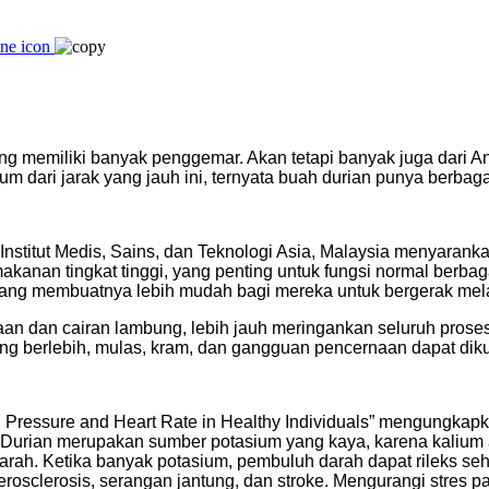
ng memiliki banyak penggemar. Akan tetapi banyak juga dari A
rcium dari jarak yang jauh ini, ternyata buah durian punya berba
i Institut Medis, Sains, dan Teknologi Asia, Malaysia menyara
nan tingkat tinggi, yang penting untuk fungsi normal berbaga
ng membuatnya lebih mudah bagi mereka untuk bergerak melal
naan dan cairan lambung, lebih jauh meringankan seluruh prose
berlebih, mulas, kram, dan gangguan pencernaan dapat dikurang
ood Pressure and Heart Rate in Healthy Individuals” mengungka
. Durian merupakan sumber potasium yang kaya, karena kalium 
darah. Ketika banyak potasium, pembuluh darah dapat rileks se
sclerosis, serangan jantung, dan stroke. Mengurangi stres pa