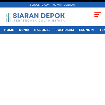
SCROLL TO CONTINUE WITH CONTENT
HOME
DUNIA
NASIONAL
POLHUKAM
EKONOMI
TE