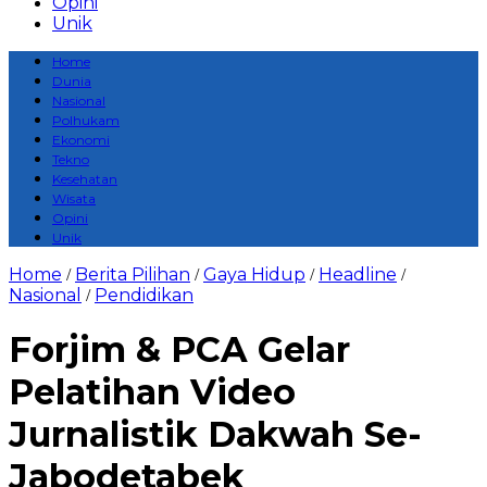
Opini
Unik
Home
Dunia
Nasional
Polhukam
Ekonomi
Tekno
Kesehatan
Wisata
Opini
Unik
Home
Berita Pilihan
Gaya Hidup
Headline
/
/
/
/
Nasional
Pendidikan
/
Forjim & PCA Gelar
Pelatihan Video
Jurnalistik Dakwah Se-
Jabodetabek