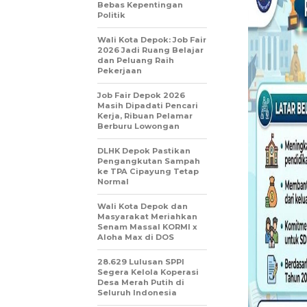
Bebas Kepentingan
Politik
Wali Kota Depok: Job Fair
2026 Jadi Ruang Belajar
dan Peluang Raih
Pekerjaan
Job Fair Depok 2026
Masih Dipadati Pencari
Kerja, Ribuan Pelamar
Berburu Lowongan
DLHK Depok Pastikan
Pengangkutan Sampah
ke TPA Cipayung Tetap
Normal
Wali Kota Depok dan
Masyarakat Meriahkan
Senam Massal KORMI x
Aloha Max di DOS
28.629 Lulusan SPPI
Segera Kelola Koperasi
Desa Merah Putih di
Seluruh Indonesia