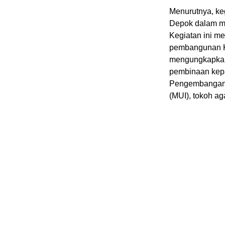
Menurutnya, ke
Depok dalam mew
Kegiatan ini m
pembangunan Ko
mengungkapkan
pembinaan kep
Pengembangan T
(MUI), tokoh a