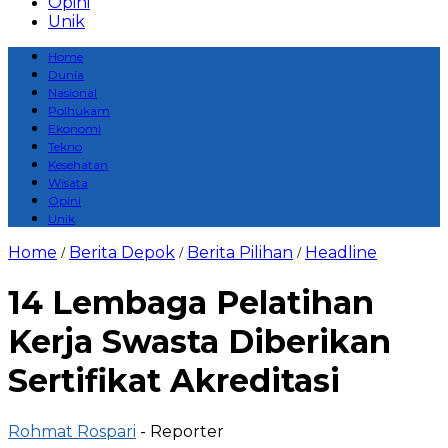
Opini
Unik
Home
Dunia
Nasional
Polhukam
Ekonomi
Tekno
Kesehatan
Wisata
Opini
Unik
Home
Berita Depok
Berita Pilihan
Headline
/
/
/
14 Lembaga Pelatihan
Kerja Swasta Diberikan
Sertifikat Akreditasi
Rohmat Rospari
- Reporter