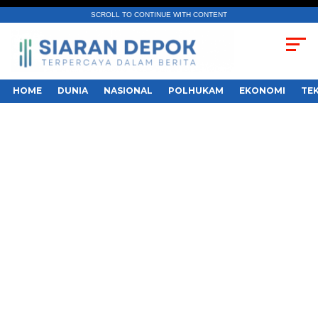
SCROLL TO CONTINUE WITH CONTENT
HOME
DUNIA
NASIONAL
POLHUKAM
EKONOMI
TE