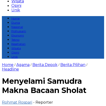
Wisata
Opini
Unik
Home
Dunia
Nasional
Polhukam
Ekonomi
Tekno
Kesehatan
Wisata
Opini
Unik
Home
Agama
Berita Depok
Berita Pilihan
/
/
/
/
Headline
Menyelami Samudra
Makna Bacaan Sholat
Rohmat Rospari
- Reporter