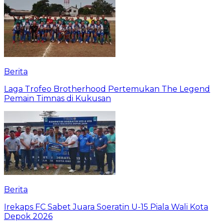
Berita
Laga Trofeo Brotherhood Pertemukan The Legend
Pemain Timnas di Kukusan
Berita
Irekaps FC Sabet Juara Soeratin U-15 Piala Wali Kota
Depok 2026