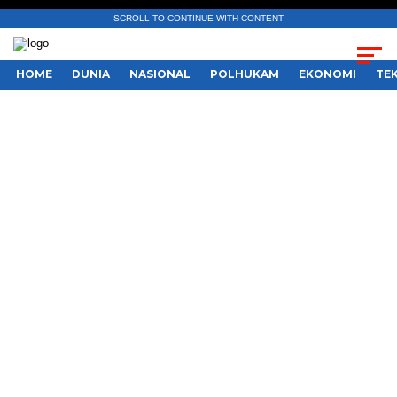
SCROLL TO CONTINUE WITH CONTENT
HOME
DUNIA
NASIONAL
POLHUKAM
EKONOMI
TE