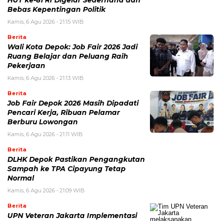
HUT ke-81 RI Digelar Sederhana dan
Bebas Kepentingan Politik
Kamis, 6 Agu 2026 - 21:15 WIB
Berita
Wali Kota Depok: Job Fair 2026 Jadi
Ruang Belajar dan Peluang Raih
Pekerjaan
Kamis, 6 Agu 2026 - 21:13 WIB
Berita
Job Fair Depok 2026 Masih Dipadati
Pencari Kerja, Ribuan Pelamar
Berburu Lowongan
Kamis, 6 Agu 2026 - 21:11 WIB
Berita
DLHK Depok Pastikan Pengangkutan
Sampah ke TPA Cipayung Tetap
Normal
Kamis, 6 Agu 2026 - 21:09 WIB
Berita
UPN Veteran Jakarta Implementasi