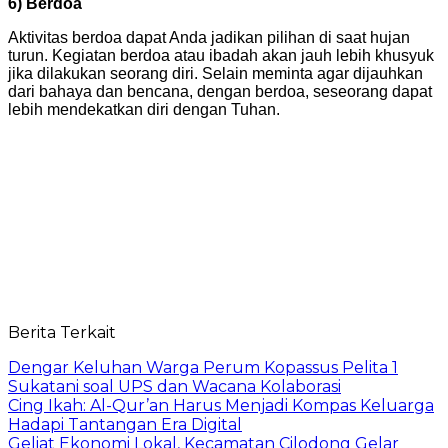
6) Berdoa
Aktivitas berdoa dapat Anda jadikan pilihan di saat hujan
turun. Kegiatan berdoa atau ibadah akan jauh lebih khusyuk
jika dilakukan seorang diri. Selain meminta agar dijauhkan
dari bahaya dan bencana, dengan berdoa, seseorang dapat
lebih mendekatkan diri dengan Tuhan.
Berita Terkait
Dengar Keluhan Warga Perum Kopassus Pelita 1
Sukatani soal UPS dan Wacana Kolaborasi
Cing Ikah: Al-Qur’an Harus Menjadi Kompas Keluarga
Hadapi Tantangan Era Digital
Geliat Ekonomi Lokal, Kecamatan Cilodong Gelar