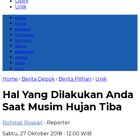
Opini
Unik
Home
Dunia
Nasional
Polhukam
Ekonomi
Tekno
Kesehatan
Wisata
Opini
Unik
Home
Berita Depok
Berita Pilihan
Unik
/
/
/
Hal Yang Dilakukan Anda
Saat Musim Hujan Tiba
Rohmat Rospari
- Reporter
Sabtu, 27 Oktober 2018 - 12:00 WIB