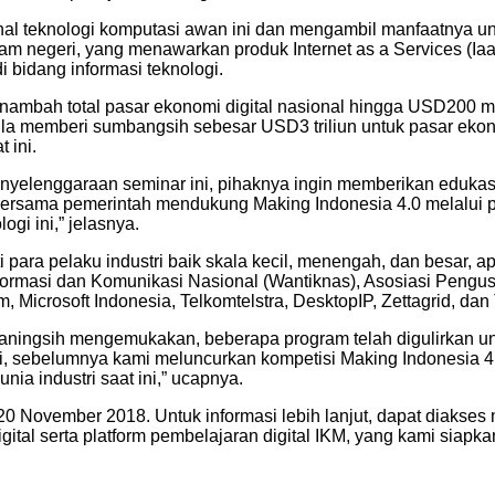
enal teknologi komputasi awan ini dan mengambil manfaatnya u
alam negeri, yang menawarkan produk Internet as a Services (Ia
 bidang informasi teknologi.
nambah total pasar ekonomi digital nasional hingga USD200 mi
pula memberi sumbangsih sebesar USD3 triliun untuk pasar ekon
 ini.
yelenggaraan seminar ini, pihaknya ingin memberikan edukas
siap bersama pemerintah mendukung Making Indonesia 4.0 melalui
i ini,” jelasnya.
ti para pelaku industri baik skala kecil, menengah, dan besar,
nformasi dan Komunikasi Nasional (Wantiknas), Asosiasi Pengu
 Microsoft Indonesia, Telkomtelstra, DesktopIP, Zettagrid, dan
aningsih mengemukakan, beberapa program telah digulirkan un
 ini, sebelumnya kami meluncurkan kompetisi Making Indonesia 
ia industri saat ini,” ucapnya.
0 November 2018. Untuk informasi lebih lanjut, dapat diakses 
al serta platform pembelajaran digital IKM, yang kami siapka