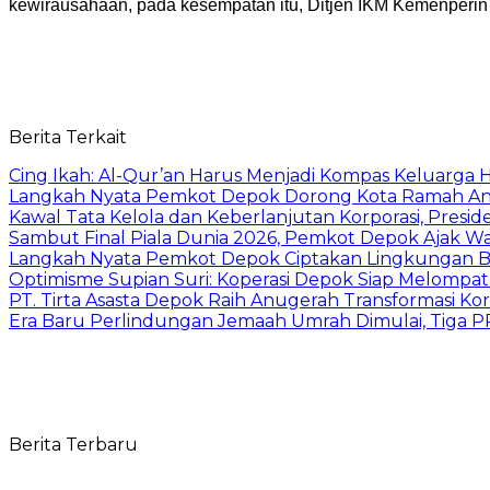
kewirausahaan, pada kesempatan itu, Ditjen IKM Kemenperin
Berita Terkait
Cing Ikah: Al-Qur’an Harus Menjadi Kompas Keluarga H
Langkah Nyata Pemkot Depok Dorong Kota Ramah Ana
Kawal Tata Kelola dan Keberlanjutan Korporasi, Presi
Sambut Final Piala Dunia 2026, Pemkot Depok Ajak W
Langkah Nyata Pemkot Depok Ciptakan Lingkungan Be
Optimisme Supian Suri: Koperasi Depok Siap Melompat L
PT. Tirta Asasta Depok Raih Anugerah Transformasi K
Era Baru Perlindungan Jemaah Umrah Dimulai, Tiga 
Berita Terbaru