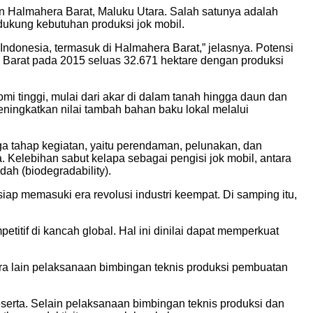
 Halmahera Barat, Maluku Utara. Salah satunya adalah
ukung kebutuhan produksi jok mobil.
ndonesia, termasuk di Halmahera Barat,” jelasnya. Potensi
 Barat pada 2015 seluas 32.671 hektare dengan produksi
i tinggi, mulai dari akar di dalam tanah hingga daun dan
eningkatkan nilai tambah bahan baku lokal melalui
ga tahap kegiatan, yaitu perendaman, pelunakan, dan
. Kelebihan sabut kelapa sebagai pengisi jok mobil, antara
ah (biodegradability).
iap memasuki era revolusi industri keempat. Di samping itu,
itif di kancah global. Hal ini dinilai dapat memperkuat
tara lain pelaksanaan bimbingan teknis produksi pembuatan
eserta. Selain pelaksanaan bimbingan teknis produksi dan