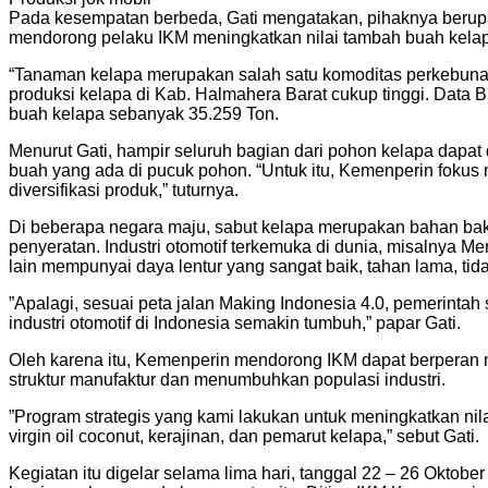
Pada kesempatan berbeda, Gati mengatakan, pihaknya berup
mendorong pelaku IKM meningkatkan nilai tambah buah kelap
“Tanaman kelapa merupakan salah satu komoditas perkebunan 
produksi kelapa di Kab. Halmahera Barat cukup tinggi. Data
buah kelapa sebanyak 35.259 Ton.
Menurut Gati, hampir seluruh bagian dari pohon kelapa dapat
buah yang ada di pucuk pohon. “Untuk itu, Kemenperin fokus 
diversifikasi produk,” tuturnya.
Di beberapa negara maju, sabut kelapa merupakan bahan baku 
penyeratan. Industri otomotif terkemuka di dunia, misalnya M
lain mempunyai daya lentur yang sangat baik, tahan lama, ti
”Apalagi, sesuai peta jalan Making Indonesia 4.0, pemerintah
industri otomotif di Indonesia semakin tumbuh,” papar Gati.
Oleh karena itu, Kemenperin mendorong IKM dapat berperan men
struktur manufaktur dan menumbuhkan populasi industri.
”Program strategis yang kami lakukan untuk meningkatkan nil
virgin oil coconut, kerajinan, dan pemarut kelapa,” sebut Gati.
Kegiatan itu digelar selama lima hari, tanggal 22 – 26 Oktob