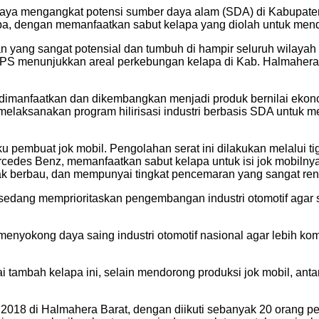
aya mengangkat potensi sumber daya alam (SDA) di Kabupaten
a, dengan memanfaatkan sabut kelapa yang diolah untuk mend
yang sangat potensial dan tumbuh di hampir seluruh wilayah I
 BPS menunjukkan areal perkebungan kelapa di Kab. Halmahera
 dimanfaatkan dan dikembangkan menjadi produk bernilai ekonom
melaksanakan program hilirisasi industri berbasis SDA untuk m
pembuat jok mobil. Pengolahan serat ini dilakukan melalui ti
ercedes Benz, memanfaatkan sabut kelapa untuk isi jok mobilnya
dak berbau, dan mempunyai tingkat pencemaran yang sangat rend
 sedang memprioritaskan pengembangan industri otomotif agar s
yokong daya saing industri otomotif nasional agar lebih kompet
ai tambah kelapa ini, selain mendorong produksi jok mobil, an
er 2018 di Halmahera Barat, dengan diikuti sebanyak 20 orang p