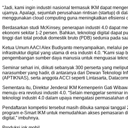
“Jadi, kami ingin industri nasional termasuk IKM dapat meng
ujarnya. Apalagi, sejumlah perusahaan rintisan (startup) di d
menggunakan cloud computing guna meningkatkan efisiensi di
Berdasarkan studi McKinsey, penerapan industri 4.0 dapat me
ekonomi sekitar 1-2 persen. Bahkan, teknologi digital dapat 
tinggi dari total produk domestik bruto (PDB) sedunia pada saat
Ketua Umum AACI Alex Budiyanto menyampaikan, melalui pen
infrastruktur digital yang utama di era industri 4.0. “Kami 
pengembangan sumber daya manusia untuk menguasai teknolog
Seminar sehari ini, diikuti sebanyak 300 perserta yang melipu
narasumber yang hadir, di antaranya dari Dewan Teknologi I
(APTIKNAS), serta anggota ACCI seperti Lintasarta, Datacomm,
Sementara itu, Direktur Jenderal IKM Kemenperin Gati Wibaw
menuju era revolusi industri 4.0. “Selain menggelar seminar
teknologi industri 4.0 dalam upaya mengatasi permasalahan dun
Pendaftaran kompetisi tersebut masih dibuka sampai tanggal 2
program e-Smart IKM untuk memudahkan akses pemasaran digit
digital,” imbuhnya.
Produksi jok mobil