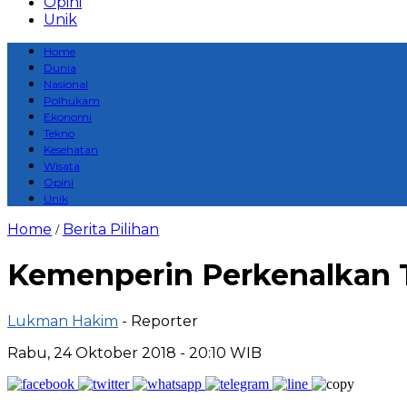
Opini
Unik
Home
Dunia
Nasional
Polhukam
Ekonomi
Tekno
Kesehatan
Wisata
Opini
Unik
Home
Berita Pilihan
/
Kemenperin Perkenalkan 
Lukman Hakim
- Reporter
Rabu, 24 Oktober 2018 - 20:10 WIB