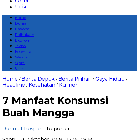
Opini
Unik
Home
Dunia
Nasional
Polhukam
Ekonomi
Tekno
Kesehatan
Wisata
Opini
Unik
Home
Berita Depok
Berita Pilihan
Gaya Hidup
/
/
/
/
Headline
Kesehatan
Kuliner
/
/
7 Manfaat Konsumsi
Buah Mangga
Rohmat Rospari
- Reporter
Sabtu, 20 Oktober 2018 - 12:00 WIB