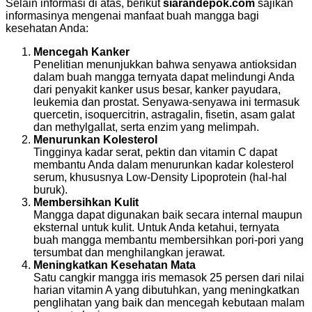
Selain informasi di atas, berikut
siarandepok.com
sajikan
informasinya mengenai manfaat buah mangga bagi
kesehatan Anda:
Mencegah Kanker
Penelitian menunjukkan bahwa senyawa antioksidan
dalam buah mangga ternyata dapat melindungi Anda
dari penyakit kanker usus besar, kanker payudara,
leukemia dan prostat. Senyawa-senyawa ini termasuk
quercetin, isoquercitrin, astragalin, fisetin, asam galat
dan methylgallat, serta enzim yang melimpah.
Menurunkan Kolesterol
Tingginya kadar serat, pektin dan vitamin C dapat
membantu Anda dalam menurunkan kadar kolesterol
serum, khususnya Low-Density Lipoprotein (hal-hal
buruk).
Membersihkan Kulit
Mangga dapat digunakan baik secara internal maupun
eksternal untuk kulit. Untuk Anda ketahui, ternyata
buah mangga membantu membersihkan pori-pori yang
tersumbat dan menghilangkan jerawat.
Meningkatkan Kesehatan Mata
Satu cangkir mangga iris memasok 25 persen dari nilai
harian vitamin A yang dibutuhkan, yang meningkatkan
penglihatan yang baik dan mencegah kebutaan malam