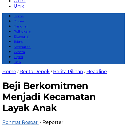
Opini
Unik
Home
Dunia
Nasional
Polhukam
Ekonomi
Tekno
Kesehatan
Wisata
Opini
Unik
Home
Berita Depok
Berita Pilihan
Headline
/
/
/
Beji Berkomitmen
Menjadi Kecamatan
Layak Anak
Rohmat Rospari
- Reporter