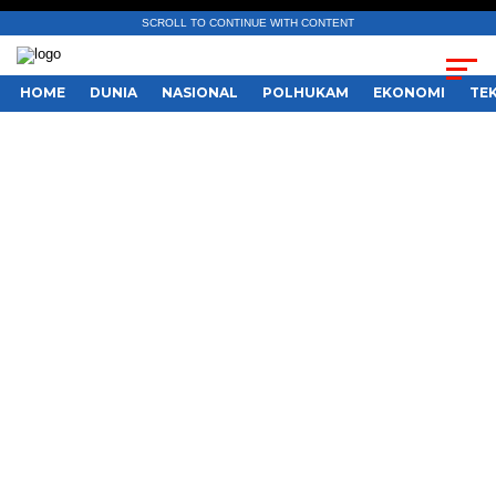
SCROLL TO CONTINUE WITH CONTENT
HOME
DUNIA
NASIONAL
POLHUKAM
EKONOMI
TE