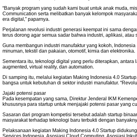
“Banyak program yang sudah kami buat untuk anak muda, mis
Communication serta melibatkan banyak kelompok masyarakat 
era digital,” paparnya.
Perjalanan revolusi industri generasi keempat ini sama denga
terus dorong agar semua sadar bahwa industri, aplikasi, ata
Guna membangun industri manufaktur yang kokoh, Indonesia aka
minuman, tekstil dan pakaian, otomotif, kimia dan elektronika.
Sementara itu, teknologi digital yang perlu diterapkan, antara l
augmented, virtual reality, dan automation.
Di samping itu, melalui kegiatan Making Indonesia 4.0 Startup
bangsa untuk kebutuhan di sektor industri manufaktur. “Revolus
Jajaki potensi pasar
Pada kesempatan yang sama, Direktur Jenderal IKM Kemenper
khususnya para startup untuk menjajaki potensi pasar yang cuk
Sasaran dari program kompetisi tersebut adalah startup bina
masyarakat terhadap teknologi baru terbukti dengan banyakn
Pelaksanaan kegiatan Making Indonesia 4.0 Startup didukung
Services Indonesia, Asosiasi Cloud Computing, Asosiasi Inkub