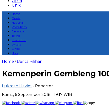
Opini
Unik
Home
Dunia
Nasional
Polhukam
Ekonomi
Tekno
Kesehatan
Wisata
Opini
Unik
Home
Berita Pilihan
/
Kemenperin Gembleng 100
Lukman Hakim
- Reporter
Kamis, 6 September 2018 - 19:17 WIB