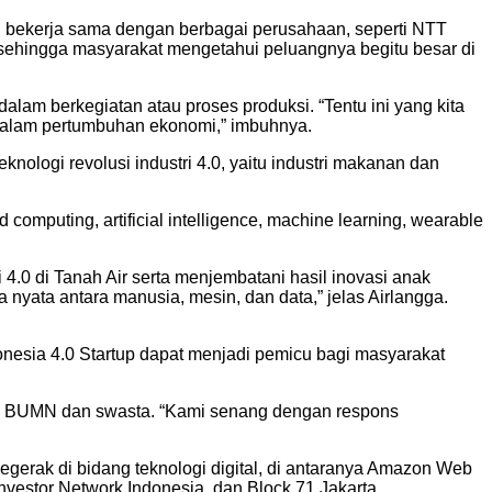
u bekerja sama dengan berbagai perusahaan, seperti NTT
 sehingga masyarakat mengetahui peluangnya begitu besar di
alam berkegiatan atau proses produksi. “Tentu ini yang kita
i dalam pertumbuhan ekonomi,” imbuhnya.
ologi revolusi industri 4.0, yaitu industri makanan dan
ud computing, artificial intelligence, machine learning, wearable
 4.0 di Tanah Air serta menjembatani hasil inovasi anak
a nyata antara manusia, mesin, dan data,” jelas Airlangga.
esia 4.0 Startup dapat menjadi pemicu bagi masyarakat
hkan BUMN dan swasta. “Kami senang dengan respons
gerak di bidang teknologi digital, di antaranya Amazon Web
Investor Network Indonesia, dan Block 71 Jakarta,