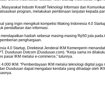
, Masyarakat Industri Kreatif Teknologi Informasi dan Komunika
lisasikan program, melakukan pembinaan lanjutan kepada para 
al yang ingin mengikuti kompetisi Making Indonesia 4.0 Star
k pendaftaran dan informasi.
kan mendapatkan hadiah sebesar masing-masing Rp50 juta pada 
 pemberian penghargaan.
sia 4.0 Startup, Direktorat Jenderal IKM Kemenperin menandat
n PT. Dusdusan Dotcom (Dusdusan.com). “Kerja sama ini dilak
es pasar IKM melalui e-commerce,” tutunrya.
dari 4.000 IKM. “Pemberdayaan IKM melalui teknologi digital jug
, dan Dusdusan dapat mengatasi kendala yang dihadapi oleh I
kasnya.