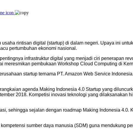
saha rintisan digital (startup) di dalam negeri. Upaya ini un
emacu pertumbuhan ekonomi nasional.
pentingnya infrastruktur digital yang menjadi ciri penerapan re
eusai meresmikan pembukaan Workshop Cloud Computing di Kemen
usahaan startup ternama PT. Amazon Web Service Indonesia. “D
angkaian agenda Making Indonesia 4.0 Startup yang diluncur
ptember 2018. Kompetisi inovasi teknologi yang dilaksanakan 
asi, sehingga sejalan dengan roadmap Making Indonesia 4.0. K
n kompetensi sumber daya manusia (SDM) guna mendukung pen