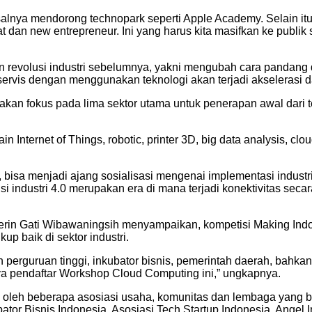
alnya mendorong technopark seperti Apple Academy. Selain it
dan new entrepreneur. Ini yang harus kita masifkan ke publik
n revolusi industri sebelumnya, yakni mengubah cara pandang d
u servis dengan menggunakan teknologi akan terjadi akseleras
n fokus pada lima sektor utama untuk penerapan awal dari tekn
ain Internet of Things, robotic, printer 3D, big data analysis, clo
, bisa menjadi ajang sosialisasi mengenai implementasi industri
i industri 4.0 merupakan era di mana terjadi konektivitas secar
in Gati Wibawaningsih menyampaikan, kompetisi Making Indon
up baik di sektor industri.
an perguruan tinggi, inkubator bisnis, pemerintah daerah, ba
ya pendaftar Workshop Cloud Computing ini,” ungkapnya.
 oleh beberapa asosiasi usaha, komunitas dan lembaga yang be
ator Bisnis Indonesia, Asosiasi Tech Startup Indonesia, Angel 