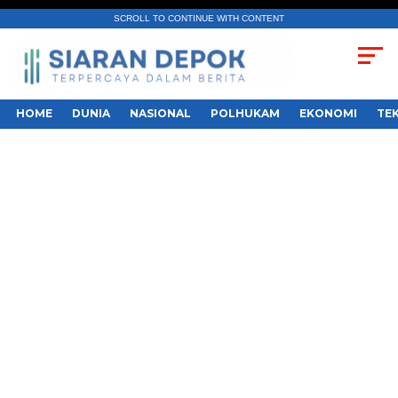
SCROLL TO CONTINUE WITH CONTENT
HOME
DUNIA
NASIONAL
POLHUKAM
EKONOMI
TE