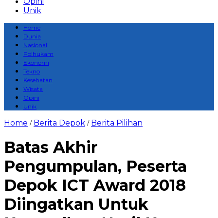
Opini
Unik
Home
Dunia
Nasional
Polhukam
Ekonomi
Tekno
Kesehatan
Wisata
Opini
Unik
Home
Berita Depok
Berita Pilihan
/
/
Batas Akhir
Pengumpulan, Peserta
Depok ICT Award 2018
Diingatkan Untuk