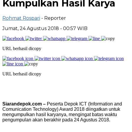
Kumpulkan Hasil Karya
Rohmat Rospari
- Reporter
Jumat, 24 Agustus 2018 - 00:57 WIB
URL berhasil dicopy
URL berhasil dicopy
Siarandepok.com –
Peserta Depok ICT (Information and
Comunication Technology) Award 2018 diingatkan untuk
mengumpulkan hasil karyanya, mengingat batas waktu
pengumpulan akan berakhir pada 24 Agustus 2018.