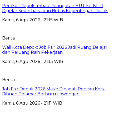
Pemkot Depok Imbau Peringatan HUT ke-81 RI
Digelar Sederhana dan Bebas Kepentingan Politik
Kamis, 6 Agu 2026 - 21:15 WIB
Berita
Wali Kota Depok: Job Fair 2026 Jadi Ruang Belajar
dan Peluang Raih Pekerjaan
Kamis, 6 Agu 2026 - 21:13 WIB
Berita
Job Fair Depok 2026 Masih Dipadati Pencari Kerja,
Ribuan Pelamar Berburu Lowongan
Kamis, 6 Agu 2026 - 21:11 WIB