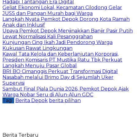
Hadapi Tantangan Era Digital
Geliat Ekonomi Lokal, Kecamatan Cilodong Gelar
JUSS dan Pangan Murah bagi Warga
Langkah Nyata Pemkot Depok Dorong Kota Ramah
Anak dan Inklusif
Upaya Pemkot Depok Menjinakkan Banjir Pasir Putih
Lewat Normalisasi Kali Pesanggrahan
Kunjungan Cing Ikah Jadi Pendorong Warga
Kukusan Rawat Lingkungan
Kawal Tata Kelola dan Keberlanjutan Korporasi,
Presiden Komisaris PT Mustika Ratu Tbk Perkuat
Langkah Menuju Pasar Global
BRI BO Cimanggis Perkuat Transformasi Digital
Nasabah melalui Brimo Day di Sejumlah Uker
Supervisi
Sambut Final Piala Dunia 2026, Pemkot Depok Ajak
Warga Nobar Seru di Alun-Alun GDC
Tag :
Berita Depok
berita pilihan
Berita Terbaru