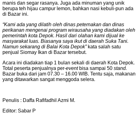
manis dan segar rasanya. Juga ada minuman yang unik
berupa teh hijau campur lemon, bahkan nasi kebuli-pun ada
di Bazar ini.
“
K
ami ada yang dilatih oleh dinas peternakan dan dinas
perikanan mengenai program wirausaha yang diadakan oleh
pemerintah kota Depok. Hasil dari olahan kami dijual ke
masyara
kat
luas. Biasanya saya ikut di daerah Suka Tani.
Namun sekarang di
B
alai
K
ota Depok”
kata salah satu
penjual Siomay Ikan di Bazar tersebut.
Acara ini diadakan tiap 1 bulan sekali di daerah Kota Depok.
Total peserta penjualnya per-
event
bisa sampai 50
stand.
Bazar buka dari jam 07.30 – 16.00 WIB. Tentu saja, makanan
yang ditawarkan sangat menggoda selera.
Penulis : Daffa Rafifadhil Azmi M.
Editor: Sabar P