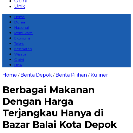
Opini
Unik
Home
Dunia
Nasional
Polhukam
Ekonomi
Tekno
Kesehatan
Wisata
Opini
Unik
Home
Berita Depok
Berita Pilihan
Kuliner
/
/
/
Berbagai Makanan
Dengan Harga
Terjangkau Hanya di
Bazar Balai Kota Depok