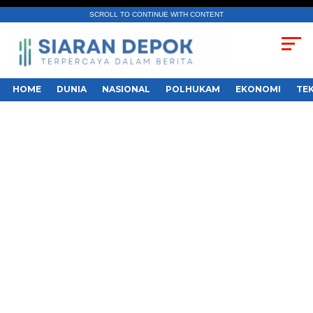
SCROLL TO CONTINUE WITH CONTENT
HOME
DUNIA
NASIONAL
POLHUKAM
EKONOMI
TE