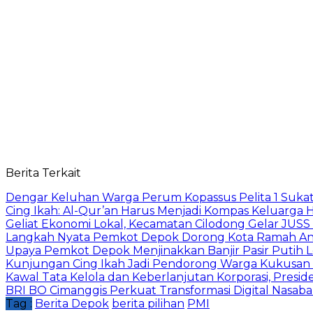
Berita Terkait
Dengar Keluhan Warga Perum Kopassus Pelita 1 Sukat
Cing Ikah: Al-Qur’an Harus Menjadi Kompas Keluarga H
Geliat Ekonomi Lokal, Kecamatan Cilodong Gelar JUS
Langkah Nyata Pemkot Depok Dorong Kota Ramah Ana
Upaya Pemkot Depok Menjinakkan Banjir Pasir Putih L
Kunjungan Cing Ikah Jadi Pendorong Warga Kukusan
Kawal Tata Kelola dan Keberlanjutan Korporasi, Presi
BRI BO Cimanggis Perkuat Transformasi Digital Nasaba
Tag :
Berita Depok
berita pilihan
PMI