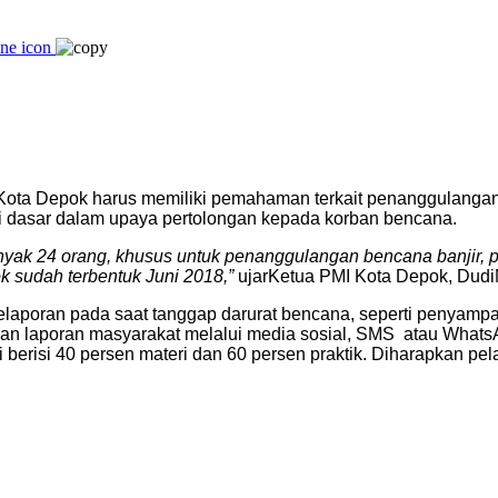
ota Depok harus memiliki pemahaman terkait penanggulangan 
i dasar dalam upaya pertolongan kepada korban bencana.
yak 24 orang, khusus
untuk
penanggulangan
bencana
banjir, 
ok
sudah
terbentuk
Juni 2018,”
ujarKetua PMI Kota Depok, DudiM
aporan pada saat tanggap darurat bencana, seperti penyampaian
an laporan masyarakat melalui media sosial, SMS atau WhatsApp
i berisi 40 persen materi dan 60 persen praktik. Diharapkan pe