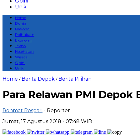
Opini
Unik
Home
Dunia
Nasional
Polhukam
Ekonomi
Tekno
Kesehatan
Wisata
Opini
Unik
Home
Berita Depok
Berita Pilihan
/
/
Para Relawan PMI Depok B
Rohmat Rospari
- Reporter
Jumat, 17 Agustus 2018 - 07:48 WIB