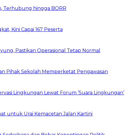
n, Terhubung hingga BORR
kat, Kini Capai 167 Peserta
ung, Pastikan Operasional Tetap Normal
 dan Pihak Sekolah Memperketat Pengawasan
vasi Lingkungan Lewat Forum ‘Suara Lingkungan’
t untuk Urai Kemacetan Jalan Kartini
 Sederhana dan Bebas Kepentingan Politik