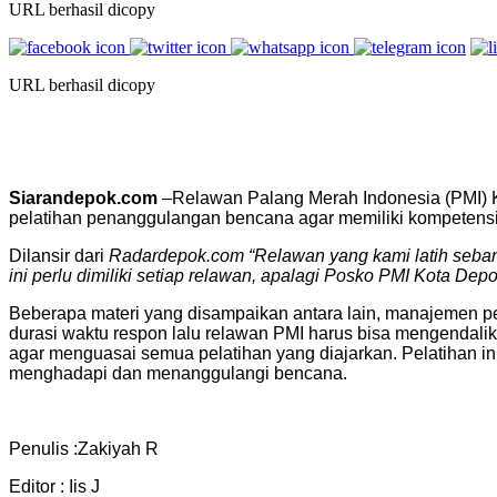
URL berhasil dicopy
URL berhasil dicopy
Siarandepok.com
–Relawan Palang Merah Indonesia (PMI) K
pelatihan penanggulangan bencana agar memiliki kompetens
Dilansir dari
Radardepok.com
“Relawan yang kami latih
seban
ini
perlu
dimiliki
setiap
relawan, apalagi
Posko PMI Kota Dep
Beberapa materi yang disampaikan antara lain, manajemen pel
durasi waktu respon lalu relawan PMI harus bisa mengendalik
agar menguasai semua pelatihan yang diajarkan. Pelatihan in
menghadapi dan menanggulangi bencana.
Penulis :Zakiyah R
Editor : Iis J