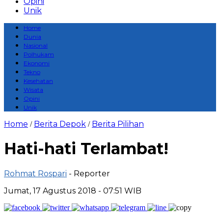
Opini
Unik
Home
Dunia
Nasional
Polhukam
Ekonomi
Tekno
Kesehatan
Wisata
Opini
Unik
Home
Berita Depok
Berita Pilihan
/
/
Hati-hati Terlambat!
Rohmat Rospari
- Reporter
Jumat, 17 Agustus 2018 - 07:51 WIB