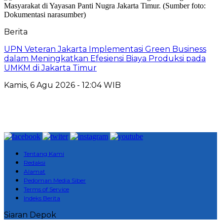
Berita
UPN Veteran Jakarta Implementasi Green Business
dalam Meningkatkan Efesiensi Biaya Produksi pada
UMKM di Jakarta Timur
Kamis, 6 Agu 2026 - 12:04 WIB
Tentang Kami
Redaksi
Alamat
Pedoman Media Siber
Terms of Service
Indeks Berita
Siaran Depok