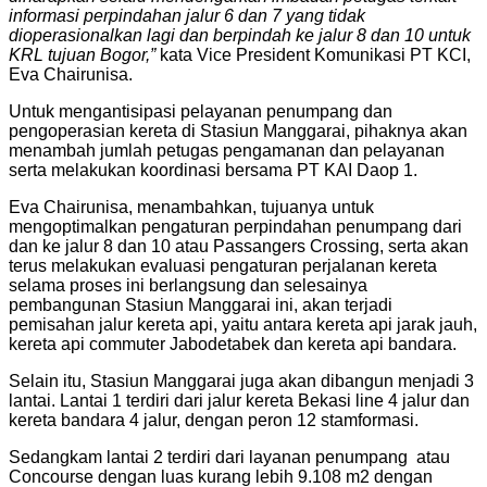
informasi perpindahan jalur 6 dan 7 yang tidak
dioperasionalkan lagi dan berpindah ke jalur 8 dan 10 untuk
KRL tujuan Bogor,”
kata Vice President Komunikasi PT KCI,
Eva Chairunisa.
Untuk mengantisipasi pelayanan penumpang dan
pengoperasian kereta di Stasiun Manggarai, pihaknya akan
menambah jumlah petugas pengamanan dan pelayanan
serta melakukan koordinasi bersama PT KAI Daop 1.
Eva Chairunisa, menambahkan, tujuanya untuk
mengoptimalkan pengaturan perpindahan penumpang dari
dan ke jalur 8 dan 10 atau Passangers Crossing, serta akan
terus melakukan evaluasi pengaturan perjalanan kereta
selama proses ini berlangsung dan selesainya
pembangunan Stasiun Manggarai ini, akan terjadi
pemisahan jalur kereta api, yaitu antara kereta api jarak jauh,
kereta api commuter Jabodetabek dan kereta api bandara.
Selain itu, Stasiun Manggarai juga akan dibangun menjadi 3
lantai. Lantai 1 terdiri dari jalur kereta Bekasi line 4 jalur dan
kereta bandara 4 jalur, dengan peron 12 stamformasi.
Sedangkam lantai 2 terdiri dari layanan penumpang atau
Concourse dengan luas kurang lebih 9.108 m2 dengan