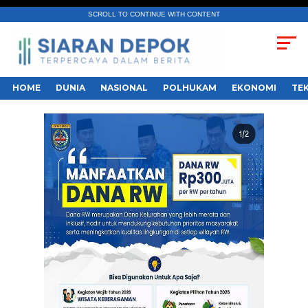
SCROLL TO CONTINUE WITH CONTENT
HOME
DUNIA
NASIONAL
POLHUKAM
EKONOMI
TE