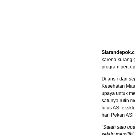
Siarandepok.
karena kurang 
program percepa
Dilansir dari
de
Kesehatan Mas
upaya untuk me
satunya rutin 
lulus ASI eksk
hari Pekan ASI
“Salah satu up
selalu memilik