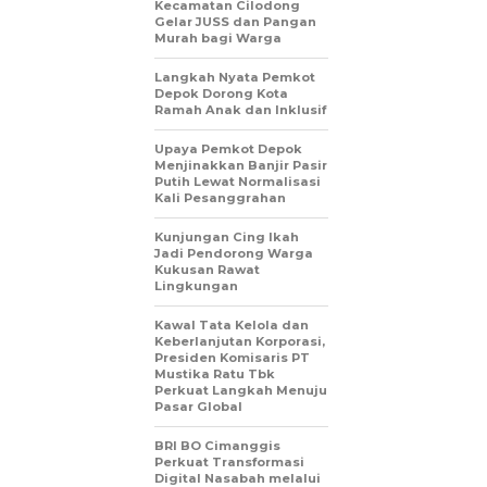
Kecamatan Cilodong
Gelar JUSS dan Pangan
Murah bagi Warga
Langkah Nyata Pemkot
Depok Dorong Kota
Ramah Anak dan Inklusif
Upaya Pemkot Depok
Menjinakkan Banjir Pasir
Putih Lewat Normalisasi
Kali Pesanggrahan
Kunjungan Cing Ikah
Jadi Pendorong Warga
Kukusan Rawat
Lingkungan
Kawal Tata Kelola dan
Keberlanjutan Korporasi,
Presiden Komisaris PT
Mustika Ratu Tbk
Perkuat Langkah Menuju
Pasar Global
BRI BO Cimanggis
Perkuat Transformasi
Digital Nasabah melalui