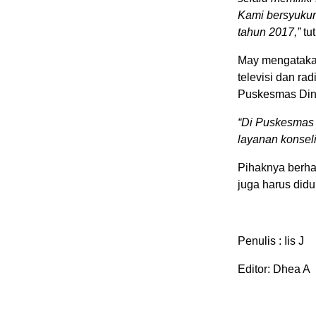
Kami bersyukur 
tahun 2017,”
tut
May mengatakan
televisi dan rad
Puskesmas Dink
“Di Puskesmas 
layanan konseli
Pihaknya berha
juga harus didu
Penulis : Iis J
Editor: Dhea A