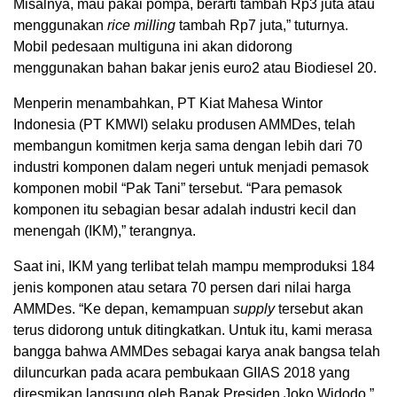
Misalnya, mau pakai pompa, berarti tambah Rp3 juta atau
menggunakan
rice milling
tambah Rp7 juta,” tuturnya.
Mobil pedesaan multiguna ini akan didorong
menggunakan bahan bakar jenis euro2 atau Biodiesel 20.
Menperin menambahkan, PT Kiat Mahesa Wintor
Indonesia (PT KMWI) selaku produsen AMMDes, telah
membangun komitmen kerja sama dengan lebih dari 70
industri komponen dalam negeri untuk menjadi pemasok
komponen mobil “Pak Tani” tersebut. “Para pemasok
komponen itu sebagian besar adalah industri kecil dan
menengah (IKM),” terangnya.
Saat ini, IKM yang terlibat telah mampu memproduksi 184
jenis komponen atau setara 70 persen dari nilai harga
AMMDes. “Ke depan, kemampuan
supply
tersebut akan
terus didorong untuk ditingkatkan. Untuk itu, kami merasa
bangga bahwa AMMDes sebagai karya anak bangsa telah
diluncurkan pada acara pembukaan GIIAS 2018 yang
diresmikan langsung oleh Bapak Presiden Joko Widodo,”