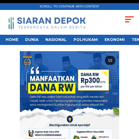
SCROLL TO CONTINUE WITH CONTENT
HOME
DUNIA
NASIONAL
POLHUKAM
EKONOMI
TE