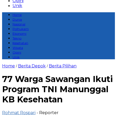
Opini
Unik
Home
Dunia
Nasional
Polhukam
Ekonomi
Tekno
Kesehatan
Wisata
Opini
Unik
Home
Berita Depok
Berita Pilihan
/
/
77 Warga Sawangan Ikuti
Program TNI Manunggal
KB Kesehatan
Rohmat Rospari
- Reporter