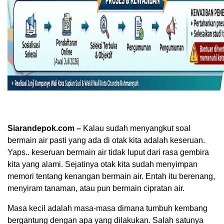
Siarandepok.com –
Kalau sudah menyangkut soal
bermain air pasti yang ada di otak kita adalah keseruan.
Yaps.. keseruan bermain air tidak luput dari rasa gembira
kita yang alami. Sejatinya otak kita sudah menyimpan
memori tentang kenangan bermain air. Entah itu berenang,
menyiram tanaman, atau pun bermain cipratan air.
Masa kecil adalah masa-masa dimana tumbuh kembang
bergantung dengan apa yang dilakukan. Salah satunya