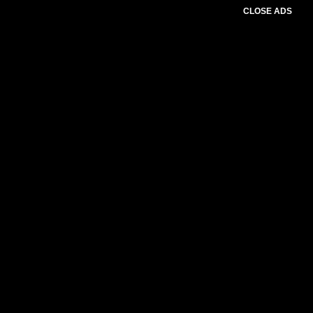
CLOSE ADS