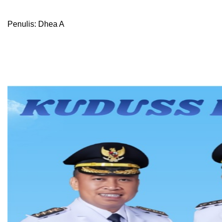
Penulis: Dhea A