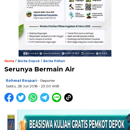
/
/
Home
Berita Depok
Berita Pilihan
Serunya Bermain Air
Rohmat Rospari
- Reporter
Sabtu, 28 Juli 2018 - 23:00 WIB