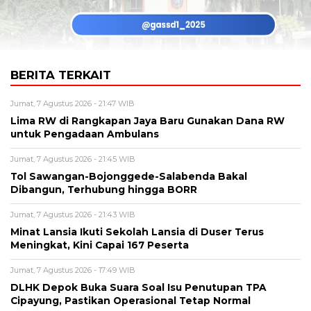
BERITA TERKAIT
Jumat, 7 Agustus 2026 - 21:47 WIB
Lima RW di Rangkapan Jaya Baru Gunakan Dana RW
untuk Pengadaan Ambulans
Jumat, 7 Agustus 2026 - 21:45 WIB
Tol Sawangan-Bojonggede-Salabenda Bakal
Dibangun, Terhubung hingga BORR
Jumat, 7 Agustus 2026 - 21:43 WIB
Minat Lansia Ikuti Sekolah Lansia di Duser Terus
Meningkat, Kini Capai 167 Peserta
Jumat, 7 Agustus 2026 - 17:49 WIB
DLHK Depok Buka Suara Soal Isu Penutupan TPA
Cipayung, Pastikan Operasional Tetap Normal