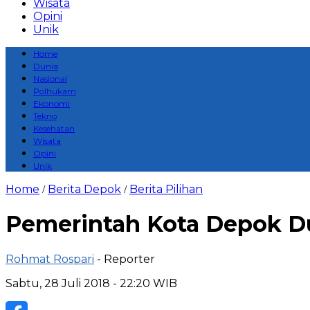
Wisata
Opini
Unik
Home
Dunia
Nasional
Polhukam
Ekonomi
Tekno
Kesehatan
Wisata
Opini
Unik
Home
Berita Depok
Berita Pilihan
/
/
Pemerintah Kota Depok Du
Rohmat Rospari
- Reporter
Sabtu, 28 Juli 2018 - 22:20 WIB