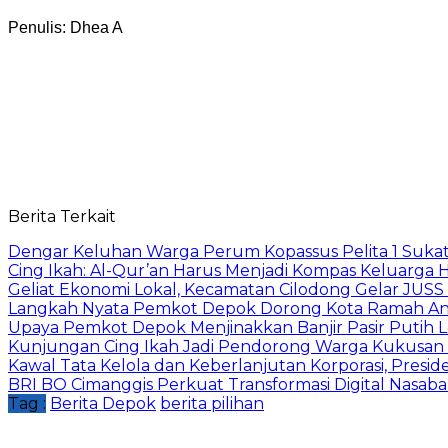
Penulis: Dhea A
Berita Terkait
Dengar Keluhan Warga Perum Kopassus Pelita 1 Sukat
Cing Ikah: Al-Qur’an Harus Menjadi Kompas Keluarga H
Geliat Ekonomi Lokal, Kecamatan Cilodong Gelar JUS
Langkah Nyata Pemkot Depok Dorong Kota Ramah Ana
Upaya Pemkot Depok Menjinakkan Banjir Pasir Putih L
Kunjungan Cing Ikah Jadi Pendorong Warga Kukusan
Kawal Tata Kelola dan Keberlanjutan Korporasi, Presi
BRI BO Cimanggis Perkuat Transformasi Digital Nasaba
Tag :
Berita Depok
berita pilihan