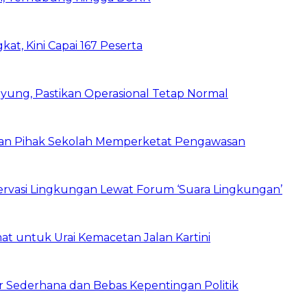
kat, Kini Capai 167 Peserta
ung, Pastikan Operasional Tetap Normal
 dan Pihak Sekolah Memperketat Pengawasan
vasi Lingkungan Lewat Forum ‘Suara Lingkungan’
t untuk Urai Kemacetan Jalan Kartini
 Sederhana dan Bebas Kepentingan Politik