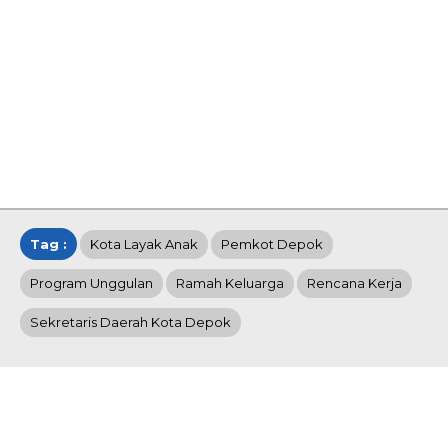
Tag :
Kota Layak Anak
Pemkot Depok
Program Unggulan
Ramah Keluarga
Rencana Kerja
Sekretaris Daerah Kota Depok