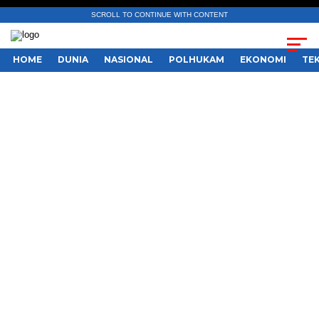
SCROLL TO CONTINUE WITH CONTENT
HOME
DUNIA
NASIONAL
POLHUKAM
EKONOMI
TE