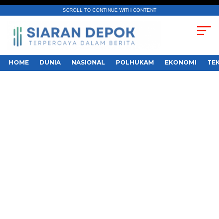
SCROLL TO CONTINUE WITH CONTENT
HOME
DUNIA
NASIONAL
POLHUKAM
EKONOMI
TE