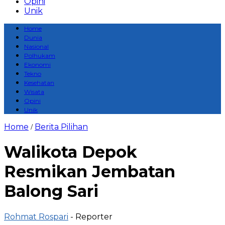
Opini
Unik
Home
Dunia
Nasional
Polhukam
Ekonomi
Tekno
Kesehatan
Wisata
Opini
Unik
Home
Berita Pilihan
/
Walikota Depok
Resmikan Jembatan
Balong Sari
Rohmat Rospari
- Reporter