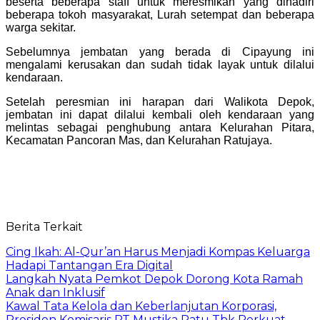
beserta beberapa staff untuk meresmikan yang dihadiri
beberapa tokoh masyarakat, Lurah setempat dan beberapa
warga sekitar.
Sebelumnya jembatan yang berada di Cipayung ini
mengalami kerusakan dan sudah tidak layak untuk dilalui
kendaraan.
Setelah peresmian ini harapan dari Walikota Depok,
jembatan ini dapat dilalui kembali oleh kendaraan yang
melintas sebagai penghubung antara Kelurahan Pitara,
Kecamatan Pancoran Mas, dan Kelurahan Ratujaya.
Berita Terkait
Cing Ikah: Al-Qur’an Harus Menjadi Kompas Keluarga
Hadapi Tantangan Era Digital
Langkah Nyata Pemkot Depok Dorong Kota Ramah
Anak dan Inklusif
Kawal Tata Kelola dan Keberlanjutan Korporasi,
Presiden Komisaris PT Mustika Ratu Tbk Perkuat