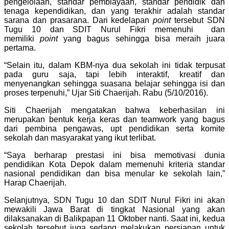
pengelolaan, standar pembiayaan, standar pendidik dan
tenaga kependidikan, dan yang terakhir adalah standar
sarana dan prasarana. Dari kedelapan
point
tersebut SDN
Tugu 10 dan SDIT Nurul Fikri memenuhi dan
memiliki
point
yang bagus sehingga bisa meraih juara
pertama.
“Selain itu, dalam KBM-nya dua sekolah ini tidak terpusat
pada guru saja, tapi lebih interaktif, kreatif dan
menyenangkan sehingga suasana belajar sehingga isi dan
proses terpenuhi,” Ujar Siti Chaerijah. Rabu (5/10/2016).
Siti Chaerijah mengatakan bahwa keberhasilan ini
merupakan bentuk kerja keras dan teamwork yang bagus
dari pembina pengawas, upt pendidikan serta komite
sekolah dan masyarakat yang ikut terlibat.
“Saya berharap prestasi ini bisa memotivasi dunia
pendidikan Kota Depok dalam memenuhi kriteria standar
nasional pendidikan dan bisa menular ke sekolah lain,”
Harap Chaerijah.
Selanjutnya, SDN Tugu 10 dan SDIT Nurul Fikri ini akan
mewakili Jawa Barat di tingkat Nasional yang akan
dilaksanakan di Balikpapan 11 Oktober nanti. Saat ini, kedua
sekolah tersebut juga sedang melakukan persiapan untuk