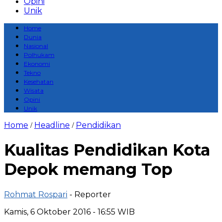
Opini
Unik
Home
Dunia
Nasional
Polhukam
Ekonomi
Tekno
Kesehatan
Wisata
Opini
Unik
Home
Headline
Pendidikan
/
/
Kualitas Pendidikan Kota
Depok memang Top
Rohmat Rospari
- Reporter
Kamis, 6 Oktober 2016 - 16:55 WIB