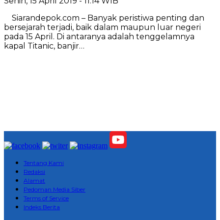
Senin, 15 April 2019 - 11:14 WIB
Siarandepok.com – Banyak peristiwa penting dan
bersejarah terjadi, baik dalam maupun luar negeri
pada 15 April. Di antaranya adalah tenggelamnya
kapal Titanic, banjir…
Tentang Kami
Redaksi
Alamat
Pedoman Media Siber
Terms of Service
Indeks Berita