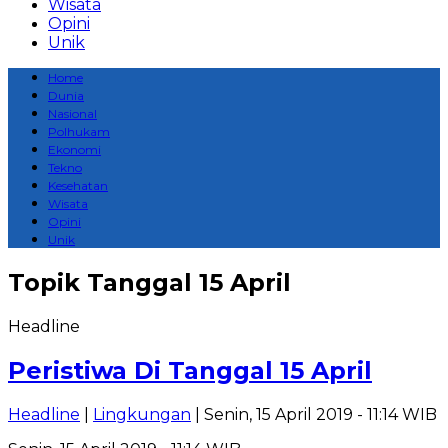
Wisata
Opini
Unik
Home
Dunia
Nasional
Polhukam
Ekonomi
Tekno
Kesehatan
Wisata
Opini
Unik
Topik
Tanggal 15 April
Headline
Peristiwa Di Tanggal 15 April
Headline
|
Lingkungan
| Senin, 15 April 2019 - 11:14 WIB