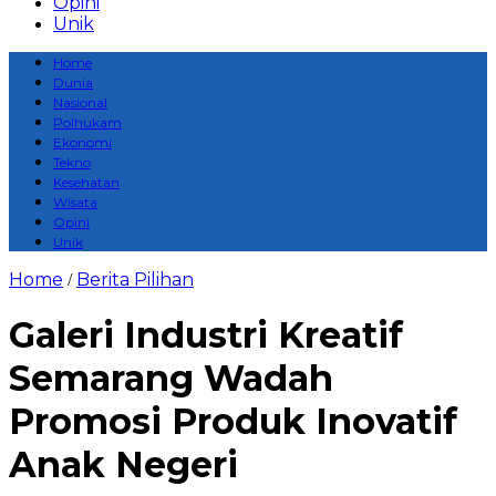
Opini
Unik
Home
Dunia
Nasional
Polhukam
Ekonomi
Tekno
Kesehatan
Wisata
Opini
Unik
Home
Berita Pilihan
/
Galeri Industri Kreatif
Semarang Wadah
Promosi Produk Inovatif
Anak Negeri