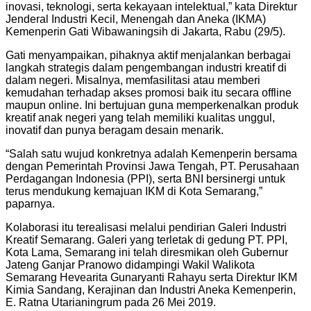
inovasi, teknologi, serta kekayaan intelektual,” kata Direktur
Jenderal Industri Kecil, Menengah dan Aneka (IKMA)
Kemenperin Gati Wibawaningsih di Jakarta, Rabu (29/5).
Gati menyampaikan, pihaknya aktif menjalankan berbagai
langkah strategis dalam pengembangan industri kreatif di
dalam negeri. Misalnya, memfasilitasi atau memberi
kemudahan terhadap akses promosi baik itu secara offline
maupun online. Ini bertujuan guna memperkenalkan produk
kreatif anak negeri yang telah memiliki kualitas unggul,
inovatif dan punya beragam desain menarik.
“Salah satu wujud konkretnya adalah Kemenperin bersama
dengan Pemerintah Provinsi Jawa Tengah, PT. Perusahaan
Perdagangan Indonesia (PPI), serta BNI bersinergi untuk
terus mendukung kemajuan IKM di Kota Semarang,”
paparnya.
Kolaborasi itu terealisasi melalui pendirian Galeri Industri
Kreatif Semarang. Galeri yang terletak di gedung PT. PPI,
Kota Lama, Semarang ini telah diresmikan oleh Gubernur
Jateng Ganjar Pranowo didampingi Wakil Walikota
Semarang Hevearita Gunaryanti Rahayu serta Direktur IKM
Kimia Sandang, Kerajinan dan Industri Aneka Kemenperin,
E. Ratna Utarianingrum pada 26 Mei 2019.