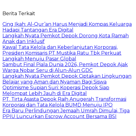
Berita Terkait
Cing Ikah: Al-Qur’an Harus Menjadi Kompas Keluarga
Hadapi Tantangan Era Digital
Langkah Nyata Pemkot Depok Dorong Kota Ramah
Anak dan Inklusif
Kawal Tata Kelola dan Keberlanjutan Korporasi,
Presiden Komisaris PT Mustika Ratu Tbk Perkuat
Langkah Menuju Pasar Global
Sambut Final Piala Dunia 2026, Pemkot Depok Ajak
Warga Nobar Seru di Alun-Alun GDC
Langkah Nyata Pemkot Depok Ciptakan Lingkungan
Belajar yang Aman dan Nyaman Bagi Siswa
Optimisme Supian Suri: Koperasi Depok Siap
Melompat Lebih Jauh di Era Digital
PT. Tirta Asasta Depok Raih Anugerah Transformasi
Korporasi dan Tata Kelola BUMD Menuju IPO
Era Baru Perlindungan Jemaah Umrah Dimulai, Tiga
PPIU Luncurkan Escrow Account Bersama BSI