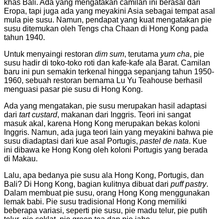
khas Bali. Ada yang mengatakan camilan ini berasal dari
Eropa, tapi juga ada yang meyakini Asia sebagai tempat asal
mula pie susu. Namun, pendapat yang kuat mengatakan pie
susu ditemukan oleh Tengs cha Chaan di Hong Kong pada
tahun 1940.
Untuk menyaingi restoran
dim sum
, terutama
yum cha
, pie
susu hadir di toko-toko roti dan kafe-kafe ala Barat. Camilan
baru ini pun semakin terkenal hingga sepanjang tahun 1950-
1960, sebuah restoran bernama Lu Yu Teahouse berhasil
menguasi pasar pie susu di Hong Kong.
Ada yang mengatakan, pie susu merupakan hasil adaptasi
dari
tart custard
, makanan dari Inggris. Teori ini sangat
masuk akal, karena Hong Kong merupakan bekas koloni
Inggris. Namun, ada juga teori lain yang meyakini bahwa pie
susu diadaptasi dari kue asal Portugis,
pastel de nata
. Kue
ini dibawa ke Hong Kong oleh koloni Portugis yang berada
di Makau.
Lalu, apa bedanya pie susu ala Hong Kong, Portugis, dan
Bali? Di Hong Kong, bagian kulitnya dibuat dari
puff pastry
.
Dalam membuat pie susu, orang Hong Kong menggunakan
lemak babi. Pie susu tradisional Hong Kong memiliki
beberapa variasi, seperti pie susu, pie madu telur, pie putih