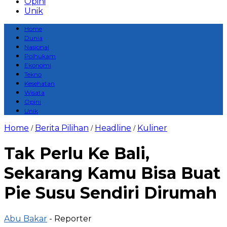
Opini
Unik
Home
Dunia
Nasional
Polhukam
Ekonomi
Tekno
Kesehatan
Wisata
Opini
Unik
Home
Berita Pilihan
Headline
Kuliner
/
/
/
Tak Perlu Ke Bali,
Sekarang Kamu Bisa Buat
Pie Susu Sendiri Dirumah
Abu Bakar
- Reporter