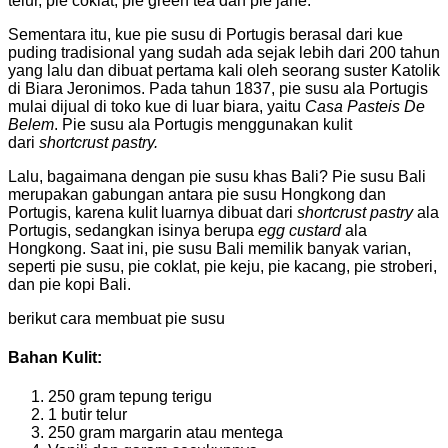
telur, pie coklat, pie green tea dan pie jahe.
Sementara itu, kue pie susu di Portugis berasal dari kue
puding tradisional yang sudah ada sejak lebih dari 200 tahun
yang lalu dan dibuat pertama kali oleh seorang suster Katolik
di Biara Jeronimos. Pada tahun 1837, pie susu ala Portugis
mulai dijual di toko kue di luar biara, yaitu
Casa Pasteis De
Belem
. Pie susu ala Portugis menggunakan kulit
dari
shortcrust pastry.
Lalu, bagaimana dengan pie susu khas Bali? Pie susu Bali
merupakan gabungan antara pie susu Hongkong dan
Portugis, karena kulit luarnya dibuat dari
shortcrust pastry
ala
Portugis, sedangkan isinya berupa
egg custard
ala
Hongkong. Saat ini, pie susu Bali memilik banyak varian,
seperti pie susu, pie coklat, pie keju, pie kacang, pie stroberi,
dan pie kopi Bali.
berikut cara membuat pie susu
Bahan Kulit:
250 gram tepung terigu
1 butir telur
250 gram margarin atau mentega