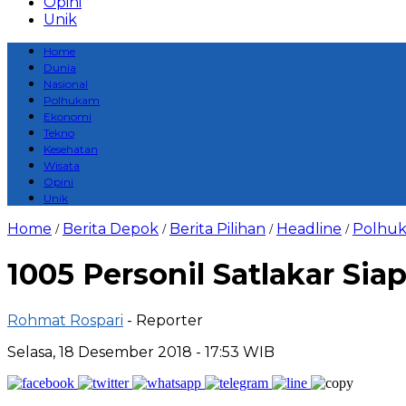
Opini
Unik
Home
Dunia
Nasional
Polhukam
Ekonomi
Tekno
Kesehatan
Wisata
Opini
Unik
Home
Berita Depok
Berita Pilihan
Headline
Polhu
/
/
/
/
1005 Personil Satlakar Si
Rohmat Rospari
- Reporter
Selasa, 18 Desember 2018 - 17:53 WIB