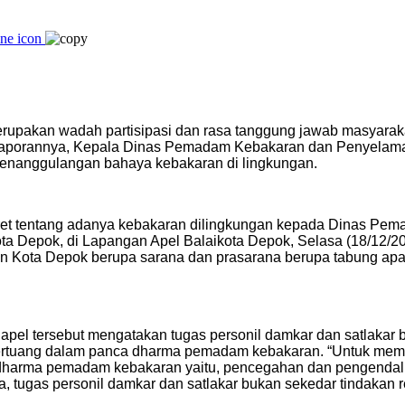
rupakan wadah partisipasi dan rasa tanggung jawab masyara
 laporannya, Kepala Dinas Pemadam Kebakaran dan Penyelam
 penanggulangan bahaya kebakaran di lingkungan.
ret tentang adanya kebakaran dilingkungan kepada Dinas Pem
ta Depok, di Lapangan Apel Balaikota Depok, Selasa (18/12/
n Kota Depok berupa sarana dan prasarana berupa tabung apar
pel tersebut mengatakan tugas personil damkar dan satlakar
 tertuang dalam panca dharma pemadam kebakaran. “Untuk mem
dharma pemadam kebakaran yaitu, pencegahan dan pengendal
gas personil damkar dan satlakar bukan sekedar tindakan rea