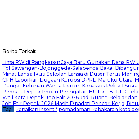
Berita Terkait
Lima RW di Rangkapan Jaya Baru Gunakan Dana RW
Tol Sawangan-Bojonggede-Salabenda Bakal Dibangu
Minat Lansia Ikuti Sekolah Lansia di Duser Terus Mening
CPH Laporkan Dugaan Korupsi DPRD Maluku Utara, M
Dengar Keluhan Warga Perum Kopassus Pelita 1 Sukat
Pemkot Depok Imbau Peringatan HUT ke-81 RI Digelar
Wali Kota Depok: Job Fair 2026 Jadi Ruang Belajar da
Job Fair Depok 2026 Masih Dipadati Pencari Kerja, R
Tag :
kenaikan insentif
pemadaman kebakaran kota de