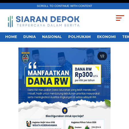
SCROLL TO CONTINUE WITH CONTENT
HOME
DUNIA
NASIONAL
POLHUKAM
EKONOMI
TE