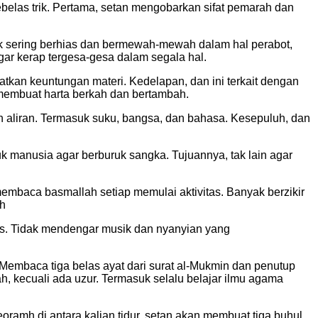
ebelas trik. Pertama, setan mengobarkan sifat pemarah dan
k sering berhias dan bermewah-mewah dalam hal perabot,
ar kerap tergesa-gesa dalam segala hal.
tkan keuntungan materi. Kedelapan, dan ini terkait dengan
u membuat harta berkah dan bertambah.
n aliran. Termasuk suku, bangsa, dan bahasa. Kesepuluh, dan
uk manusia agar berburuk sangka. Tujuannya, tak lain agar
baca basmallah setiap memulai aktivitas. Banyak berzikir
ah
aas. Tidak mendengar musik dan nyanyian yang
embaca tiga belas ayat dari surat al-Mukmin dan penutup
ah, kecuali ada uzur. Termasuk selalu belajar ilmu agama
oramh di antara kalian tidur, setan akan membuat tiga buhul