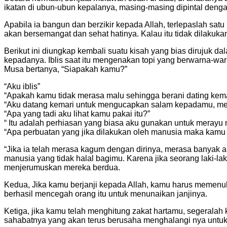
ikatan di ubun-ubun kepalanya, masing-masing dipintal deng
Apabila ia bangun dan berzikir kepada Allah, terlepaslah satu i
akan bersemangat dan sehat hatinya. Kalau itu tidak dilakuk
Berikut ini diungkap kembali suatu kisah yang bias dirujuk dal
kepadanya. Iblis saat itu mengenakan topi yang berwarna-war
Musa bertanya, “Siapakah kamu?”
“Aku iblis”
“Apakah kamu tidak merasa malu sehingga berani dating kema
“Aku datang kemari untuk mengucapkan salam kepadamu, meng
“Apa yang tadi aku lihat kamu pakai itu?”
“ Itu adalah perhiasan yang biasa aku gunakan untuk merayu
“Apa perbuatan yang jika dilakukan oleh manusia maka kam
“Jika ia telah merasa kagum dengan dirinya, merasa banyak 
manusia yang tidak halal bagimu. Karena jika seorang laki-l
menjerumuskan mereka berdua.
Kedua, Jika kamu berjanji kepada Allah, kamu harus memenuh
berhasil mencegah orang itu untuk menunaikan janjinya.
Ketiga, jika kamu telah menghitung zakat hartamu, segeralah 
sahabatnya yang akan terus berusaha menghalangi nya untuk