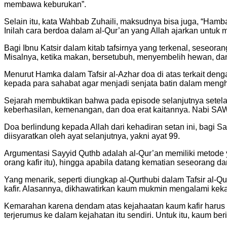
membawa keburukan”.
Selain itu, kata Wahbab Zuhaili, maksudnya bisa juga, “Ham
Inilah cara berdoa dalam al-Qur’an yang Allah ajarkan untuk
Bagi Ibnu Katsir dalam kitab tafsirnya yang terkenal, seseor
Misalnya, ketika makan, bersetubuh, menyembelih hewan, dan
Menurut Hamka dalam Tafsir al-Azhar doa di atas terkait den
kepada para sahabat agar menjadi senjata batin dalam mengh
Sejarah membuktikan bahwa pada episode selanjutnya setelah 
keberhasilan, kemenangan, dan doa erat kaitannya. Nabi SAW
Doa berlindung kepada Allah dari kehadiran setan ini, bagi S
diisyaratkan oleh ayat selanjutnya, yakni ayat 99.
Argumentasi Sayyid Quthb adalah al-Qur’an memiliki metode 
orang kafir itu), hingga apabila datang kematian seseorang da
Yang menarik, seperti diungkap al-Qurthubi dalam Tafsir al-
kafir. Alasannya, dikhawatirkan kaum mukmin mengalami kek
Kemarahan karena dendam atas kejahaatan kaum kafir harus d
terjerumus ke dalam kejahatan itu sendiri. Untuk itu, kaum b