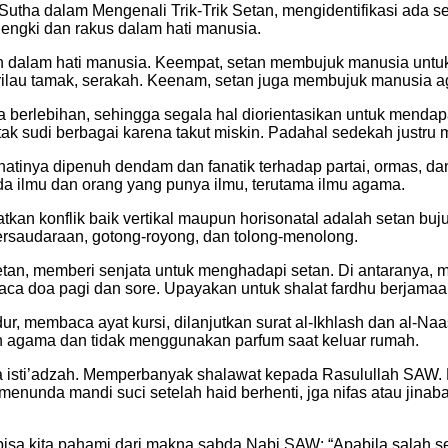
Sutha dalam Mengenali Trik-Trik Setan, mengidentifikasi ada s
engki dan rakus dalam hati manusia.
n dalam hati manusia. Keempat, setan membujuk manusia untu
rilau tamak, serakah. Keenam, setan juga membujuk manusia ag
berlebihan, sehingga segala hal diorientasikan untuk mendapa
 tak sudi berbagai karena takut miskin. Padahal sedekah justr
tinya dipenuh dendam dan fanatik terhadap partai, ormas, da
a ilmu dan orang yang punya ilmu, terutama ilmu agama.
kan konflik baik vertikal maupun horisonatal adalah setan buj
ersaudaraan, gotong-royong, dan tolong-menolong.
 memberi senjata untuk menghadapi setan. Di antaranya, mem
aca doa pagi dan sore. Upayakan untuk shalat fardhu berjama
ur, membaca ayat kursi, dilanjutkan surat al-Ikhlash dan al-N
 agama dan tidak menggunakan parfum saat keluar rumah.
isti’adzah. Memperbanyak shalawat kepada Rasulullah SAW. M
menunda mandi suci setelah haid berhenti, jga nifas atau jinab
 bisa kita pahami dari makna sabda Nabi SAW: “Apabila salah se