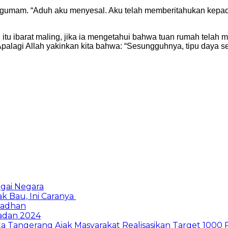
gumam. “Aduh aku menyesal. Aku telah memberitahukan kepada M
n itu ibarat maling, jika ia mengetahui bahwa tuan rumah telah 
palagi Allah yakinkan kita bahwa: “Sesungguhnya, tipu daya seta
gai Negara
k Bau, Ini Caranya
madhan
madan 2024
a Tangerang Ajak Masyarakat Realisasikan Target 1000 