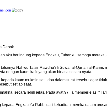
ta Depok
 dan aku berlindung kepada Engkau, Tuhanku, semoga mereka 
afsirnya Nahwu Tafsir Mawdhu’i li Suwar al-Qur’an al-Karim, 
da dengan kaum kafir yang akan binasa secara nyata.
pada kaum mukmin satu doa dalam surat tersebut agar tidak te
sebut setiap saat.
 dimaknai secara lebih jelas. Pada ayat 97, ia memperjelas: “H
ng kepada Engkau Ya Rabbi dari kehadiran mereka dalam urusa