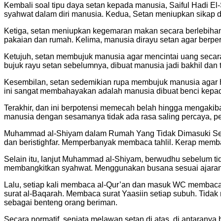
Kembali soal tipu daya setan kepada manusia, Saiful Hadi El-
syahwat dalam diri manusia. Kedua, Setan meniupkan sikap d
Ketiga, setan meniupkan kegemaran makan secara berlebiha
pakaian dan rumah. Kelima, manusia dirayu setan agar berpe
Ketujuh, setan membujuk manusia agar mencintai uang secara 
bujuk rayu setan sebelumnya, dibuat manusia jadi bakhil dan
Kesembilan, setan sedemikian rupa membujuk manusia agar ha
ini sangat membahayakan adalah manusia dibuat benci kepad
Terakhir, dan ini berpotensi memecah belah hingga mengakibat
manusia dengan sesamanya tidak ada rasa saling percaya, p
Muhammad al-Shiyam dalam Rumah Yang Tidak Dimasuki Setan,
dan beristighfar. Memperbanyak membaca tahlil. Kerap memb
Selain itu, lanjut Muhammad al-Shiyam, berwudhu sebelum tid
membangkitkan syahwat. Menggunakan busana sesuai ajaran
Lalu, setiap kali membaca al-Qur’an dan masuk WC membaca 
surat al-Baqarah. Membaca surat Yaasiin setiap subuh. Tidak 
sebagai benteng orang beriman.
Secara normatif, senjata melawan setan di atas, di antaranya