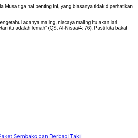
usa tiga hal penting ini, yang biasanya tidak diperhatikan
mengetahui adanya maling, niscaya maling itu akan lari.
n itu adalah lemah” (QS. Al-Nisaa/4: 76). Pasti kita bakal
Paket Sembako dan Berbagi Takjil