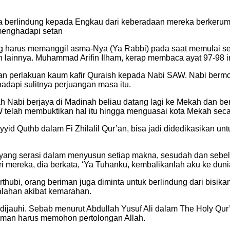
ba berlindung kepada Engkau dari keberadaan mereka berkerumu
 menghadapi setan
ang harus memanggil asma-Nya (Ya Rabbi) pada saat memulai seg
 lainnya. Muhammad Arifin Ilham, kerap membaca ayat 97-98 i
gan perlakuan kaum kafir Quraish kepada Nabi SAW. Nabi bermo
adapi sulitnya perjuangan masa itu.
Nabi berjaya di Madinah beliau datang lagi ke Mekah dan berha
 telah membuktikan hal itu hingga menguasai kota Mekah secara
ayyid Quthb dalam Fi Zhilalil Qur’an, bisa jadi didedikasikan 
yang serasi dalam menyusun setiap makna, sesudah dan sebelum
ri mereka, dia berkata, ‘Ya Tuhanku, kembalikanlah aku ke duni
Qurthubi, orang beriman juga diminta untuk berlindung dari bi
alahan akibat kemarahan.
ijauhi. Sebab menurut Abdullah Yusuf Ali dalam The Holy Qur
eriman harus memohon pertolongan Allah.