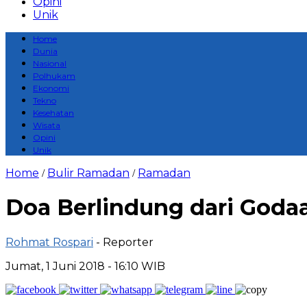
Opini
Unik
Home
Dunia
Nasional
Polhukam
Ekonomi
Tekno
Kesehatan
Wisata
Opini
Unik
Home
Bulir Ramadan
Ramadan
/
/
Doa Berlindung dari Goda
Rohmat Rospari
- Reporter
Jumat, 1 Juni 2018 - 16:10 WIB