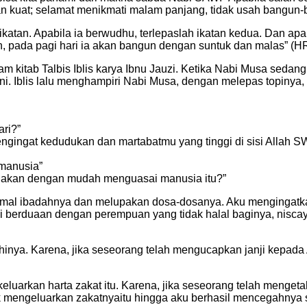
an kuat; selamat menikmati malam panjang, tidak usah bangun-
katan. Apabila ia berwudhu, terlepaslah ikatan kedua. Dan apabila
an, pada pagi hari ia akan bangun dengan suntuk dan malas” (HR
am kitab Talbis Iblis karya Ibnu Jauzi. Ketika Nabi Musa sedang
ni. Iblis lalu menghampiri Nabi Musa, dengan melepas topinya,
ri?”
ingat kedudukan dan martabatmu yang tinggi di sisi Allah S
 manusia”
u akan dengan mudah menguasai manusia itu?”
amal ibadahnya dan melupakan dosa-dosanya. Aku mengingatkan
aki berduaan dengan perempuan yang tidak halal baginya, nisca
inya. Karena, jika seseorang telah mengucapkan janji kepada 
keluarkan harta zakat itu. Karena, jika seseorang telah menget
 mengeluarkan zakatnyaitu hingga aku berhasil mencegahnya s