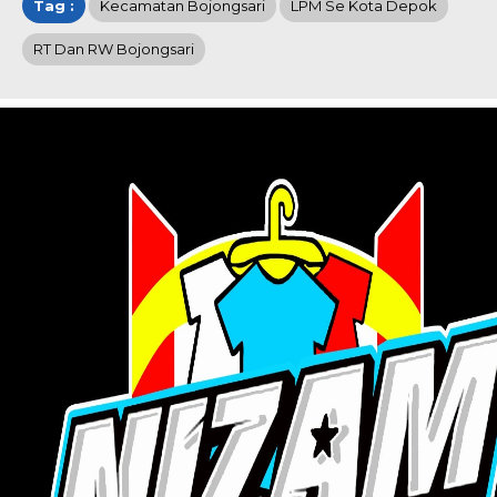
Tag :
Kecamatan Bojongsari
LPM Se Kota Depok
RT Dan RW Bojongsari