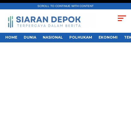
SCROLL TO CONTINUE WITH CONTENT
HOME
DUNIA
NASIONAL
POLHUKAM
EKONOMI
TE