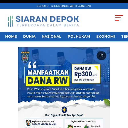
SCROLL TO CONTINUE WITH CONTENT
HOME
DUNIA
NASIONAL
POLHUKAM
EKONOMI
TE